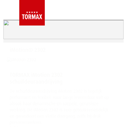
iMotion® 2302
TORMAX iMotion 2302
schuifdeuraandrijving
De schuifdeuraandrijving iMotion 2302 is tegelijk
performant en fexibel. Haar lange levensduur valt op
alsook haar dynamische en soepele, geruisloze
werking. De iMotion 2302 is zeer gebruiksvriendelijk
en garandeert een vlotte doorgang, zelfs bij druk
personenverkeer.