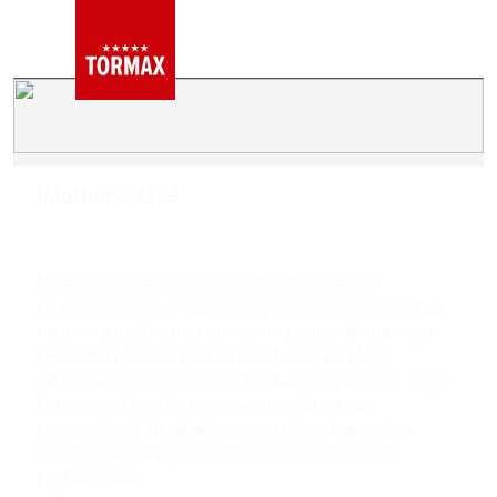
iMotion® 2202
De iMotion 2202.A combineert de betrouwbare
technologie van de slijtvaste asynchroon motor met de
nieuwe generatie microprocessor gestuurde sturingen.
De iMotion 2202.A kenmerkt zich door een lage
inbouwhoogte van 100mm. Een lange levensduur, hoge
betrouwbaarheid en lage onderhoudskost zijn
gagarandeerd. De deurbeweging gebeurt geruisloos
waardoor een aangename sfeer wordt behouden.
[...] lees meer