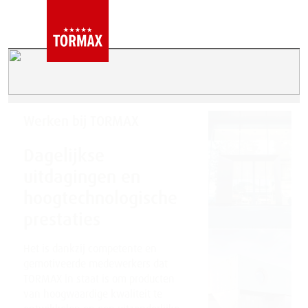
Werken bij TORMAX
Dagelijkse
uitdagingen en
hoogtechnologische
prestaties
Het is dankzij competente en
gemotiveerde medewerkers dat
TORMAX in staat is om producten
van hoogwaardige kwaliteit te