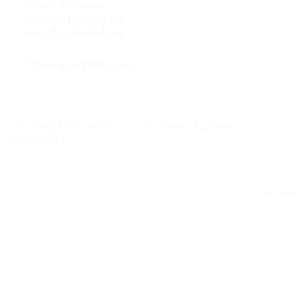
Human Resources
Gontrode Heirweg 328
9090 Merelbeke-Melle
E-Mail:
com@tormax.be
Contacten
Sitemap
Juridisch
Disclaimer
Algemene
Voorwaarden
F
NL
© 2026
TORMAX