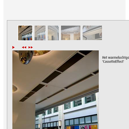
Het warmeluchtgo
'CassetteEffect'