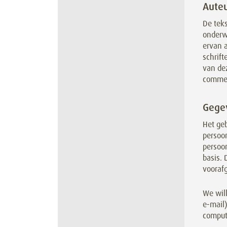
Auteu
De teks
onderwo
ervan 
schrift
van dez
commer
Gege
Het geb
persoon
persoon
basis.
vooraf
We will
e-mail)
comput