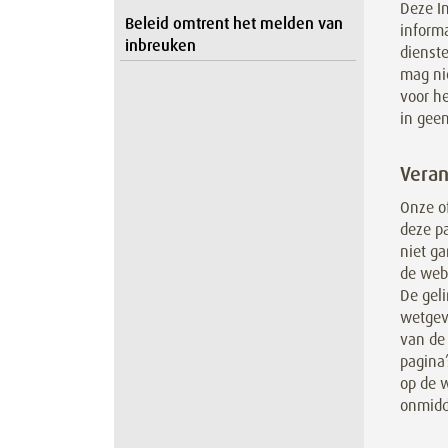
Deze I
Beleid omtrent het melden van
inform
inbreuken
dienste
mag ni
voor h
in geen
Veran
Onze of
deze p
niet ga
de webp
De gel
wetgev
van de
pagina’
op de w
onmidde