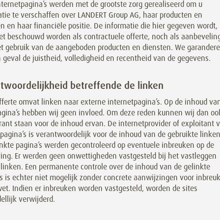
nternetpagina’s werden met de grootste zorg gerealiseerd om u
atie te verschaffen over LANDERT Group AG, haar producten en
n en haar financiële positie. De informatie die hier gegeven wordt,
et beschouwd worden als contractuele offerte, noch als aanbevelin
et gebruik van de aangeboden producten en diensten. We garander
 geval de juistheid, volledigheid en recentheid van de gegevens.
twoordelijkheid betreffende de linken
ferte omvat linken naar externe internetpagina’s. Op de inhoud va
agina’s hebben wij geen invloed. Om deze reden kunnen wij dan oo
rant staan voor de inhoud ervan. De internetprovider of exploitant 
agina’s is verantwoordelijk voor de inhoud van de gebruikte linken
inkte pagina’s werden gecontroleerd op eventuele inbreuken op de
ing. Er werden geen onwettigheden vastgesteld bij het vastleggen
 linken. Een permanente controle over de inhoud van de gelinkte
s is echter niet mogelijk zonder concrete aanwijzingen voor inbreu
et. Indien er inbreuken worden vastgesteld, worden de sites
llijk verwijderd.