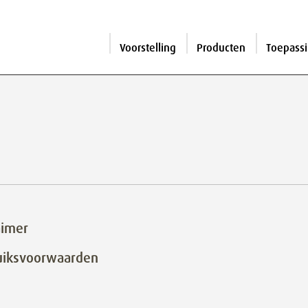
Voorstelling
Producten
Toepass
aimer
uiksvoorwaarden