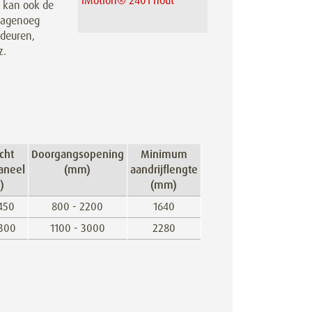
iMotion® 2401 hout
1 kan ook de
 nagenoeg
 deuren,
z.
cht
Doorgangsopening
Minimum
aneel
(mm)
aandrijflengte
)
(mm)
 450
800 - 2200
1640
 300
1100 - 3000
2280