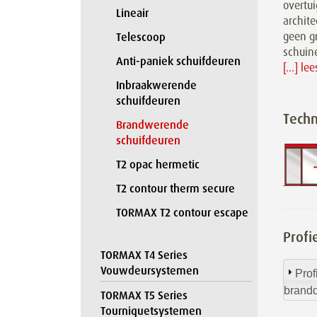
overtu
Lineair
archite
geen g
Telescoop
schuin
Anti-paniek schuifdeuren
[...] le
Inbraakwerende
schuifdeuren
Techn
Brandwerende
schuifdeuren
T2 opac hermetic
T2 contour therm secure
TORMAX T2 contour escape
Profi
TORMAX T4 Series
Vouwdeursystemen
Prof
brand
TORMAX T5 Series
Tourniquetsystemen