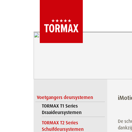
iMoti
Voetgangers deursystemen
TORMAX T1 Series
Draaideursystemen
De schu
TORMAX T2 Series
dankzij
Schuifdeursystemen