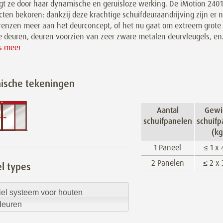
igt ze door haar dynamische en geruisloze werking. De iMotion 240
cten bekoren: dankzij deze krachtige schuifdeuraandrijving zijn er
renzen meer aan het deurconcept, of het nu gaat om extreem grote
e deuren, deuren voorzien van zeer zware metalen deurvleugels, en
es meer
ische tekeningen
Aantal
Gewi
schuifpanelen
schuifp
(kg
1 Paneel
≤ 1 x
2 Panelen
≤ 2 x
el types
iel systeem voor houten
deuren