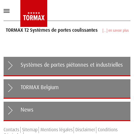
TORMAX T2 Systèmes de portes coulissantes
[...] en savoir plus
Systèmes de portes piétonnes et industrielles
TORMAX Belgium
News
TORMAX Secure+Therm : Le nouveau standard de sécurité et
Contacts
efficacité énergétique pour portes coulissantes automatiques.
Sitemap
Mentions légales
Disclaimer
Conditions